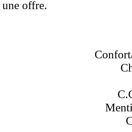
une offre.
Confort
Ch
C.
Menti
C