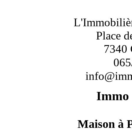
L'Immobil
Place d
7340 
065
info@imm
Immo 
Maison à P